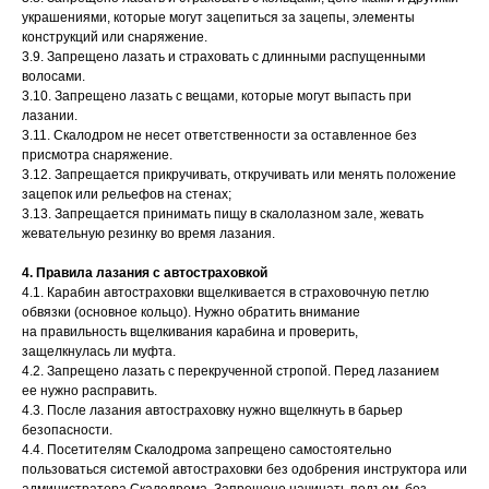
украшениями, которые могут зацепиться за зацепы, элементы
конструкций или снаряжение.
3.9. Запрещено лазать и страховать с длинными распущенными
волосами.
3.10. Запрещено лазать с вещами, которые могут выпасть при
лазании.
3.11. Скалодром не несет ответственности за оставленное без
присмотра снаряжение.
3.12. Запрещается прикручивать, откручивать или менять положение
зацепок или рельефов на стенах;
3.13. Запрещается принимать пищу в скалолазном зале, жевать
жевательную резинку во время лазания.
4. Правила лазания с автостраховкой
4.1. Карабин автостраховки вщелкивается в страховочную петлю
обвязки (основное кольцо). Нужно обратить внимание
на правильность вщелкивания карабина и проверить,
защелкнулась ли муфта.
4.2. Запрещено лазать с перекрученной стропой. Перед лазанием
ее нужно расправить.
4.3. После лазания автостраховку нужно вщелкнуть в барьер
безопасности.
4.4. Посетителям Скалодрома запрещено самостоятельно
пользоваться системой автостраховки без одобрения инструктора или