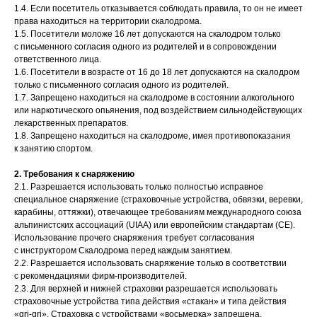
1.4. Если посетитель отказывается соблюдать правила, то он не имеет
права находиться на территории скалодрома.
1.5. Посетители моложе 16 лет допускаются на скалодром только
с письменного согласия одного из родителей и в сопровождении
ответственного лица.
1.6. Посетители в возрасте от 16 до 18 лет допускаются на скалодром
только с письменного согласия одного из родителей.
1.7. Запрещено находиться на скалодроме в состоянии алкогольного
или наркотического опьянения, под воздействием сильнодействующих
лекарственных препаратов.
1.8. Запрещено находиться на скалодроме, имея противопоказания
к занятию спортом.
2. Требования к снаряжению
2.1. Разрешается использовать только полностью исправное
специальное снаряжение (страховочные устройства, обвязки, веревки,
карабины, оттяжки), отвечающее требованиям международного союза
альпинистских ассоциаций (UIAA) или европейским стандартам (CE).
Использование прочего снаряжения требует согласования
с инструктором Скалодрома перед каждым занятием.
2.2. Разрешается использовать снаряжение только в соответствии
с рекомендациями фирм-производителей.
2.3. Для верхней и нижней страховки разрешается использовать
страховочные устройства типа действия «стакан» и типа действия
«gri-gri». Страховка с устройствами «восьмерка» запрещена.