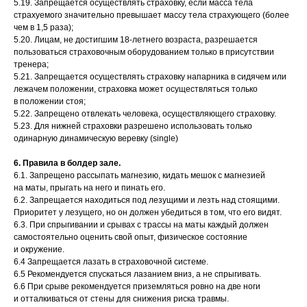
5.19. Запрещается осуществлять страховку, если масса тела
страхуемого значительно превышает массу тела страхующего (более
чем в 1,5 раза);
5.20. Лицам, не достигшим 18-летнего возраста, разрешается
пользоваться страховочным оборудованием только в присутствии
тренера;
5.21. Запрещается осуществлять страховку напарника в сидячем или
лежачем положении, страховка может осуществляться только
в положении стоя;
5.22. Запрещено отвлекать человека, осуществляющего страховку.
5.23. Для нижней страховки разрешено использовать только
одинарную динамическую веревку (single)
6. Правила в болдер зале.
6.1. Запрещено рассыпать магнезию, кидать мешок с магнезией
на маты, прыгать на него и пинать его.
6.2. Запрещается находиться под лезущими и лезть над стоящими.
Приоритет у лезущего, но он должен убедиться в том, что его видят.
6.3. При спрыгивании и срывах с трассы на маты каждый должен
самостоятельно оценить свой опыт, физическое состояние
и окружение.
6.4 Запрещается лазать в страховочной системе.
6.5 Рекомендуется спускаться лазанием вниз, а не спрыгивать.
6.6 При срыве рекомендуется приземляться ровно на две ноги
и отталкиваться от стены для снижения риска травмы.