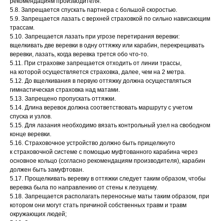
рекомендациям производителя.
5.8. Запрещается спускать партнера с большой скоростью.
5.9. Запрещается лазать с верхней страховкой по сильно нависающим
трассам.
5.10. Запрещается лазать при угрозе перетирания веревки:
вщелкивать две веревки в одну оттяжку или карабин, перекрещивать
веревки, лазать, когда веревка трется обо что-то.
5.11. При страховке запрещается отходить от линии трассы,
на которой осуществляется страховка, далее, чем на 2 метра.
5.12. До вщелкивания в первую оттяжку должна осуществляться
гимнастическая страховка над матами.
5.13. Запрещено пропускать оттяжки.
5.14. Длина веревок должна соответствовать маршруту с учетом
спуска и узлов.
5.15. Для лазания необходимо вязать контрольный узел на свободном
конце веревки.
5.16. Страховочное устройство должно быть прищелкнуто
к страховочной системе с помощью муфтованного карабина через
основное кольцо (согласно рекомендациям производителя), карабин
должен быть замуфтован.
5.17. Прощелкивать веревку в оттяжки следует таким образом, чтобы
веревка была по направлению от стены к лезущему.
5.18. Запрещается располагать переносные маты таким образом, при
котором они могут стать причиной собственных травм и травм
окружающих людей;