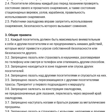
2.4. Посетители обязаны каждый раз перед лазанием проверять
состояние своего и прокатного снаряжения, а также состояние
стационарных веревок, узлов, карабинов, правильность
использования снаряжения.
2.5. Работники скалодрома вправе запретить использование
снаряжения, безопасность которого вызывает сомнения.
3. Общие правила
3.1. Каждый посетитель должен быть максимально внимательным
к себе и другим посетителям и не предпринимать никаких действий,
которые могут привести к угрозе собственной безопасности или
безопасности другого.
3.2. Запрещено лазать или страховать в наушниках, разговаривая
по телефону или смотря в телефон или отвлекаясь другим способом.
3.3. Запрещено находиться в зоне падения или спуска других
посетителей.
3.4. Запрещено лазать над другими посетителями и спускаться на них.
3.5. Запрещено лазать пересекающиеся с другими посетителями
трассы. Приоритет у первого подошедшего к маршруту.
3.6. Запрещено залезать за конструкции скалодрома,
не предназначенные для лазания, перелезать через верхний край
скалодрома.
3.7. Запрещено наступать ногами и браться руками за металлические
проушины.
3.8. Запрещено лазать и страховать с кольцами, цепочками и другими