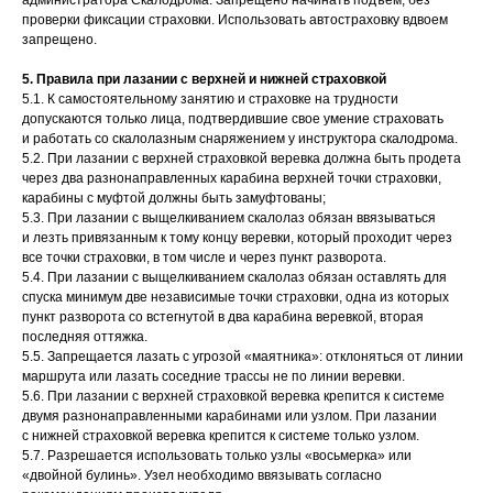
администратора Скалодрома. Запрещено начинать подъем, без
проверки фиксации страховки. Использовать автостраховку вдвоем
запрещено.
5. Правила при лазании с верхней и нижней страховкой
5.1. К самостоятельному занятию и страховке на трудности
допускаются только лица, подтвердившие свое умение страховать
и работать со скалолазным снаряжением у инструктора скалодрома.
5.2. При лазании с верхней страховкой веревка должна быть продета
через два разнонаправленных карабина верхней точки страховки,
карабины с муфтой должны быть замуфтованы;
5.3. При лазании с выщелкиванием скалолаз обязан ввязываться
и лезть привязанным к тому концу веревки, который проходит через
все точки страховки, в том числе и через пункт разворота.
5.4. При лазании с выщелкиванием скалолаз обязан оставлять для
спуска минимум две независимые точки страховки, одна из которых
пункт разворота со встегнутой в два карабина веревкой, вторая
последняя оттяжка.
5.5. Запрещается лазать с угрозой «маятника»: отклоняться от линии
маршрута или лазать соседние трассы не по линии веревки.
5.6. При лазании с верхней страховкой веревка крепится к системе
двумя разнонаправленными карабинами или узлом. При лазании
с нижней страховкой веревка крепится к системе только узлом.
5.7. Разрешается использовать только узлы «восьмерка» или
«двойной булинь». Узел необходимо ввязывать согласно