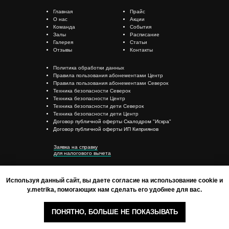
Главная
Прайс
О нас
Акции
Команда
События
Залы
Расписание
Галерея
Статьи
Отзывы
Контакты
Политика обработки данных
Правила пользования абонементами Центр
Правила пользования абонементами Северок
Техника безопасности Северок
Техника безопасности Центр
Техника безопасности дети Северок
Техника безопасности дети Центр
Договор публичной оферты Скалодром "Искра"
Договор публичной оферты ИП Киприянов
Заявка на справку
для
налогового вычета
Худякова, 12 к1
+7 (351) 700-73-12 (доб. 1)
Используя данный сайт, вы даете согласие на использование cookie и
Молдавская, 16
y.metrika, помогающих нам сделать его удобнее для вас.
+7 (351) 700-73-12 (доб. 2)
Сони Кривой, 60
ПОНЯТНО, БОЛЬШЕ НЕ ПОКАЗЫВАТЬ
+7 (351) 700-73-12 (доб. 3)